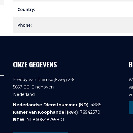
Country:
Phone:
ONZE GEGEVENS
B
Freddy van Riemsdijkweg 2-6
Wi
5657 EE, Eindhoven
va
Nederland
vr
Nederlandse Dienstnummer (ND)
: 4885
Kamer van Koophandel (KvK)
: 76942570
BTW
: NL860848255B01