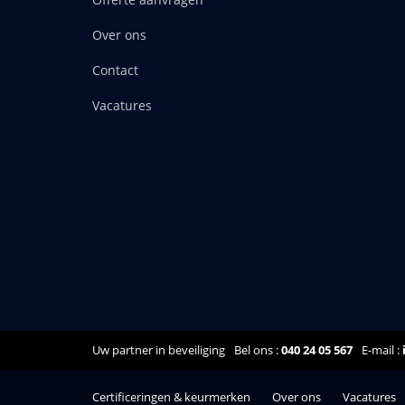
Over ons
Contact
Vacatures
Uw partner in beveiliging
Bel ons :
040 24 05 567
E-mail :
Certificeringen & keurmerken
Over ons
Vacatures